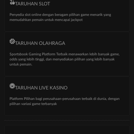
TARUHAN SLOT
Penyedia slot online dengan beragam pilihan game menarik yang
memudahkan pemain untuk mencapai jackpot
TARUHAN OLAHRAGA
Sportsbook Gaming Platform Terbaik menawarkan lebih banyak game,
odds yang lebih tinggi, dan menyediakan pilihan yang lebih banyak
untuk pemain.
TARUHAN LIVE KASINO
Platform Pilihan bagi perusahaan-perusahaan terbaik di dunia, dengan
pilihan variasi game terbanyak