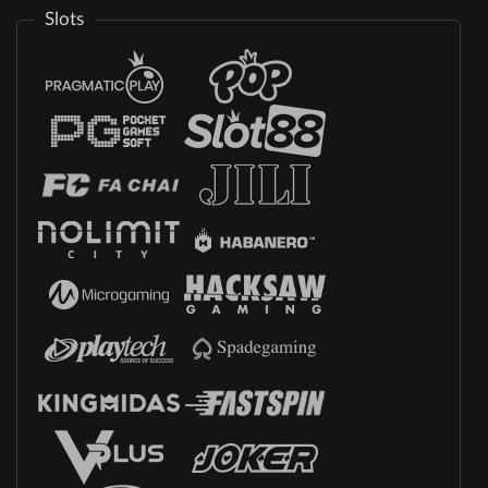
Slots