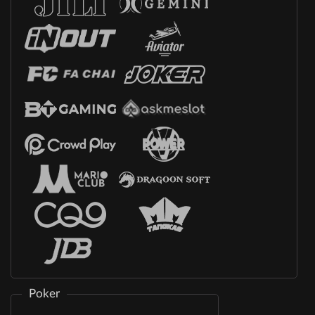
Poker