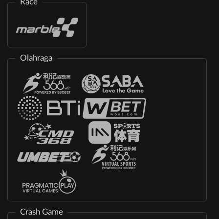
Race
Olahraga
Crash Game