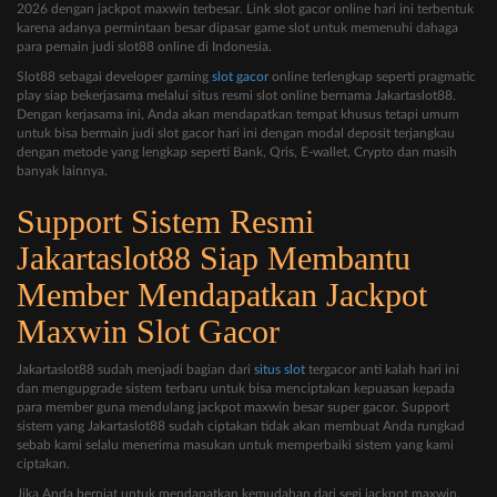
2026 dengan jackpot maxwin terbesar. Link slot gacor online hari ini terbentuk
karena adanya permintaan besar dipasar game slot untuk memenuhi dahaga
para pemain judi slot88 online di Indonesia.
Slot88 sebagai developer gaming
slot gacor
online terlengkap seperti pragmatic
play siap bekerjasama melalui situs resmi slot online bernama Jakartaslot88.
Dengan kerjasama ini, Anda akan mendapatkan tempat khusus tetapi umum
untuk bisa bermain judi slot gacor hari ini dengan modal deposit terjangkau
dengan metode yang lengkap seperti Bank, Qris, E-wallet, Crypto dan masih
banyak lainnya.
Support Sistem Resmi
Jakartaslot88 Siap Membantu
Member Mendapatkan Jackpot
Maxwin Slot Gacor
Jakartaslot88 sudah menjadi bagian dari
situs slot
tergacor anti kalah hari ini
dan mengupgrade sistem terbaru untuk bisa menciptakan kepuasan kepada
para member guna mendulang jackpot maxwin besar super gacor. Support
sistem yang Jakartaslot88 sudah ciptakan tidak akan membuat Anda rungkad
sebab kami selalu menerima masukan untuk memperbaiki sistem yang kami
ciptakan.
Jika Anda berniat untuk mendapatkan kemudahan dari segi jackpot maxwin,