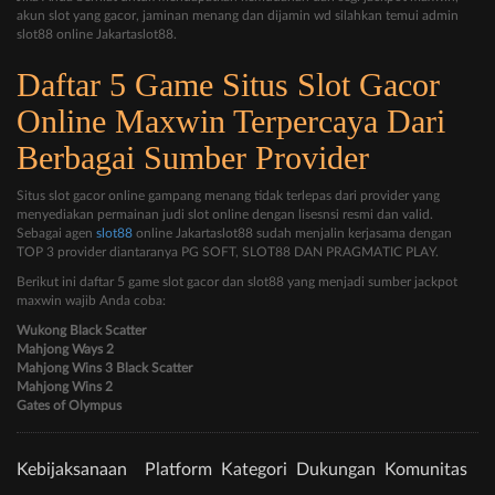
akun slot yang gacor, jaminan menang dan dijamin wd silahkan temui admin
slot88 online Jakartaslot88.
Daftar 5 Game Situs Slot Gacor
Online Maxwin Terpercaya Dari
Berbagai Sumber Provider
Situs slot gacor online gampang menang tidak terlepas dari provider yang
menyediakan permainan judi slot online dengan lisesnsi resmi dan valid.
Sebagai agen
slot88
online Jakartaslot88 sudah menjalin kerjasama dengan
TOP 3 provider diantaranya PG SOFT, SLOT88 DAN PRAGMATIC PLAY.
Berikut ini daftar 5 game slot gacor dan slot88 yang menjadi sumber jackpot
maxwin wajib Anda coba:
Wukong Black Scatter
Mahjong Ways 2
Mahjong Wins 3 Black Scatter
Mahjong Wins 2
Gates of Olympus
Kebijaksanaan
Platform
Kategori
Dukungan
Komunitas