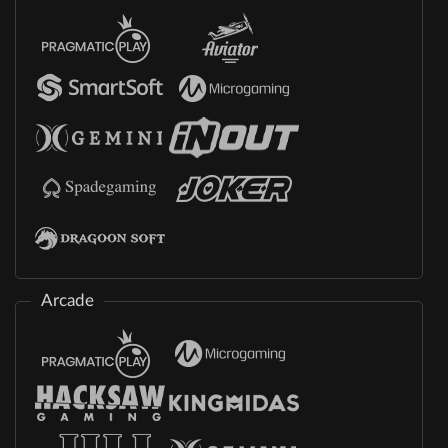
Arcade