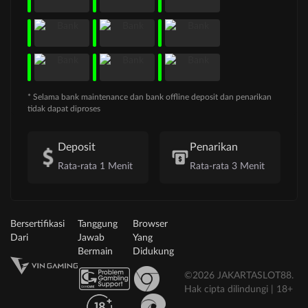
* Selama bank maintenance dan bank offline deposit dan penarikan
tidak dapat diproses
Deposit
Penarikan
Rata-rata 1 Menit
Rata-rata 3 Menit
Bersertifikasi
Tanggung
Browser
Dari
Jawab
Yang
Bermain
Didukung
©2026 JAKARTASLOT88.
Hak cipta dilindungi | 18+