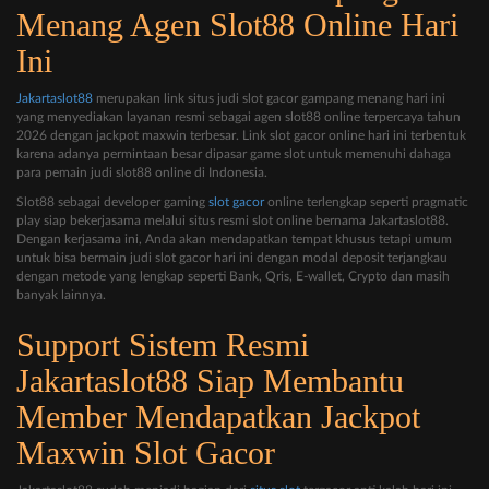
Menang Agen Slot88 Online Hari
Ini
Jakartaslot88
merupakan link situs judi slot gacor gampang menang hari ini
yang menyediakan layanan resmi sebagai agen slot88 online terpercaya tahun
2026 dengan jackpot maxwin terbesar. Link slot gacor online hari ini terbentuk
karena adanya permintaan besar dipasar game slot untuk memenuhi dahaga
para pemain judi slot88 online di Indonesia.
Slot88 sebagai developer gaming
slot gacor
online terlengkap seperti pragmatic
play siap bekerjasama melalui situs resmi slot online bernama Jakartaslot88.
Dengan kerjasama ini, Anda akan mendapatkan tempat khusus tetapi umum
untuk bisa bermain judi slot gacor hari ini dengan modal deposit terjangkau
dengan metode yang lengkap seperti Bank, Qris, E-wallet, Crypto dan masih
banyak lainnya.
Support Sistem Resmi
Jakartaslot88 Siap Membantu
Member Mendapatkan Jackpot
Maxwin Slot Gacor