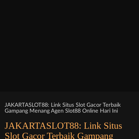
JAKARTASLOT88: Link Situs Slot Gacor Terbaik
Gampang Menang Agen Slot88 Online Hari Ini
JAKARTASLOT88: Link Situs
Slot Gacor Terbaik Gampang