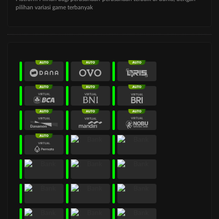
pilihan variasi game terbanyak