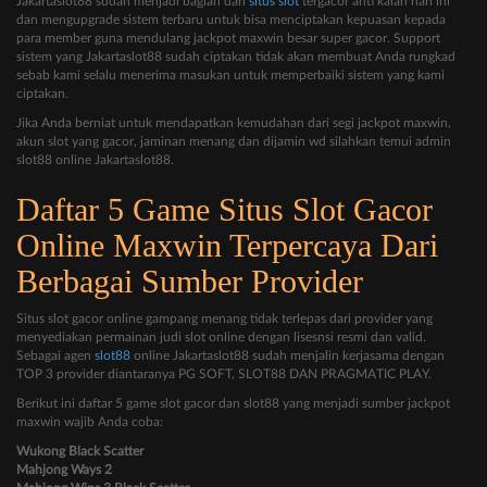
Jakartaslot88 sudah menjadi bagian dari
situs slot
tergacor anti kalah hari ini
dan mengupgrade sistem terbaru untuk bisa menciptakan kepuasan kepada
para member guna mendulang jackpot maxwin besar super gacor. Support
sistem yang Jakartaslot88 sudah ciptakan tidak akan membuat Anda rungkad
sebab kami selalu menerima masukan untuk memperbaiki sistem yang kami
ciptakan.
Jika Anda berniat untuk mendapatkan kemudahan dari segi jackpot maxwin,
akun slot yang gacor, jaminan menang dan dijamin wd silahkan temui admin
slot88 online Jakartaslot88.
Daftar 5 Game Situs Slot Gacor
Online Maxwin Terpercaya Dari
Berbagai Sumber Provider
Situs slot gacor online gampang menang tidak terlepas dari provider yang
menyediakan permainan judi slot online dengan lisesnsi resmi dan valid.
Sebagai agen
slot88
online Jakartaslot88 sudah menjalin kerjasama dengan
TOP 3 provider diantaranya PG SOFT, SLOT88 DAN PRAGMATIC PLAY.
Berikut ini daftar 5 game slot gacor dan slot88 yang menjadi sumber jackpot
maxwin wajib Anda coba:
Wukong Black Scatter
Mahjong Ways 2