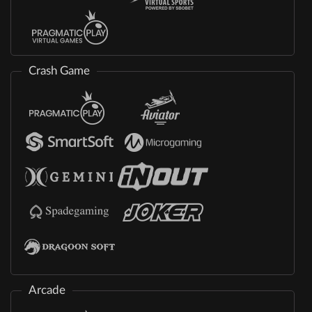
Crash Game
Arcade