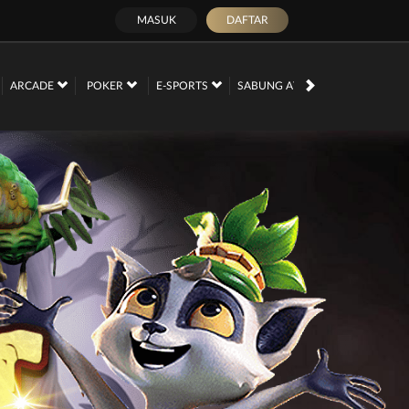
MASUK
DAFTAR
PROMOSI
ARCADE
POKER
E-SPORTS
SABUNG AYAM