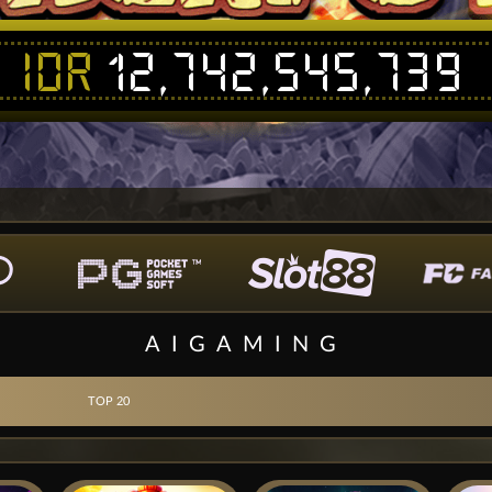
IDR
12,742,545,739
AIGAMING
TOP 20