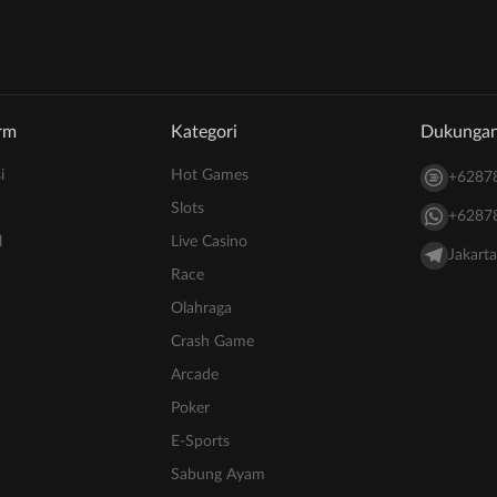
rm
Kategori
Dukunga
i
Hot Games
+6287
Slots
+6287
l
Live Casino
Jakarta
Race
Olahraga
Crash Game
Arcade
Poker
E-Sports
Sabung Ayam