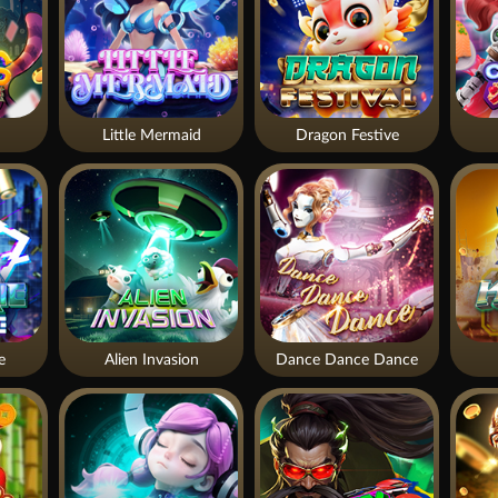
Little Mermaid
Dragon Festive
e
Alien Invasion
Dance Dance Dance