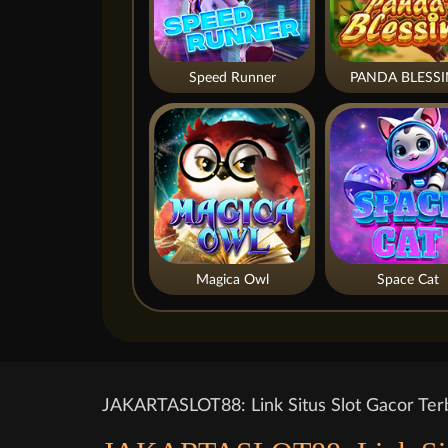
Speed Runner
PANDA BLESS
Magica Owl
Space Cat
JAKARTASLOT88: Link Situs Slot Gacor Ter