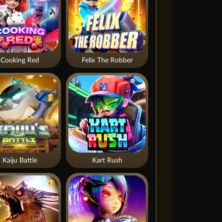
Cooking Red
Felix The Robber
Kaiju Battle
Kart Rush