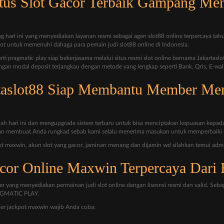
s Slot Gacor Terbaik Gampang Men
 hari ini yang menyediakan layanan resmi sebagai agen slot88 online terpercaya tah
lot untuk memenuhi dahaga para pemain judi slot88 online di Indonesia.
rti pragmatic play siap bekerjasama melalui situs resmi slot online bernama Jakarta
engan modal deposit terjangkau dengan metode yang lengkap seperti Bank, Qris, E-wal
rtaslot88 Siap Membantu Member Me
alah hari ini dan mengupgrade sistem terbaru untuk bisa menciptakan kepuasan kep
 akan membuat Anda rungkad sebab kami selalu menerima masukan untuk memperbaiki s
t maxwin, akun slot yang gacor, jaminan menang dan dijamin wd silahkan temui admin
acor Online Maxwin Terpercaya Dari 
der yang menyediakan permainan judi slot online dengan lisesnsi resmi dan valid. Seb
AGMATIC PLAY.
mber jackpot maxwin wajib Anda coba: