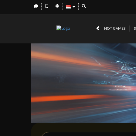
HOT GAMES