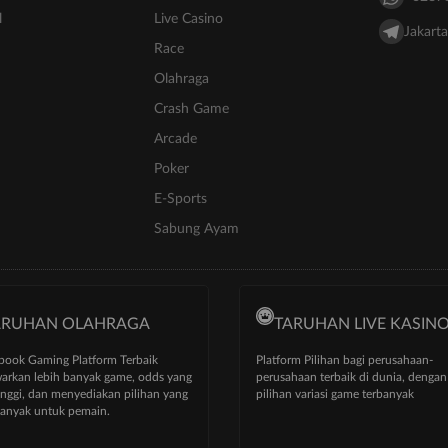
l
Live Casino
Jakarta
Race
Olahraga
Crash Game
Arcade
Poker
E-Sports
Sabung Ayam
ARUHAN OLAHRAGA
TARUHAN LIVE KASIN
book Gaming Platform Terbaik
Platform Pilihan bagi perusahaan-
rkan lebih banyak game, odds yang
perusahaan terbaik di dunia, dengan
tinggi, dan menyediakan pilihan yang
pilihan variasi game terbanyak
banyak untuk pemain.