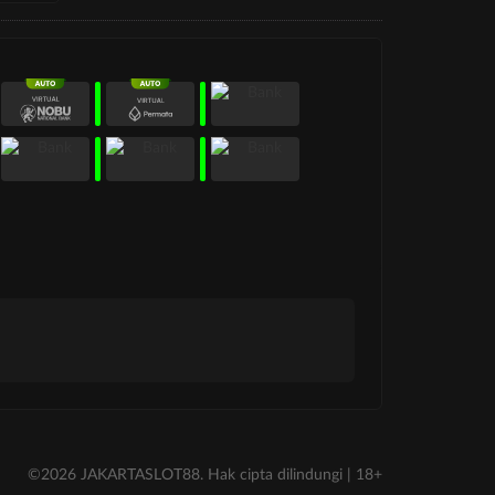
©2026 JAKARTASLOT88. Hak cipta dilindungi | 18+