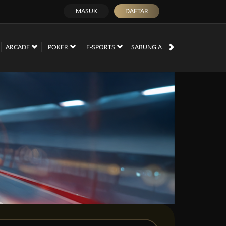
MASUK
DAFTAR
PROMOSI
ARCADE
POKER
E-SPORTS
SABUNG AYAM