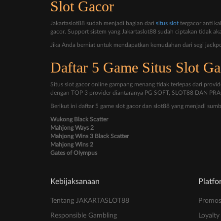
Slot Gacor
Jakartaslot88 sudah menjadi bagian dari
situs slot
tergacor anti k
gacor. Support sistem yang Jakartaslot88 sudah ciptakan tidak
Jika Anda berniat untuk mendapatkan kemudahan dari segi jackpo
Daftar 5 Game Situs Slot G
Situs slot gacor online gampang menang tidak terlepas dari provi
dengan TOP 3 provider diantaranya PG SOFT, SLOT88 DAN PR
Berikut ini daftar 5 game slot gacor dan slot88 yang menjadi su
Wukong Black Scatter
Mahjong Ways 2
Mahjong Wins 3 Black Scatter
Mahjong Wins 2
Gates of Olympus
Kebijaksanaan
Platfo
Tentang JAKARTASLOT88
Promos
Responsible Gambling
Loyalty