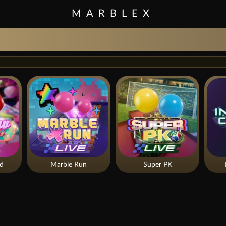
MARBLEX
d
Marble Run
Super PK