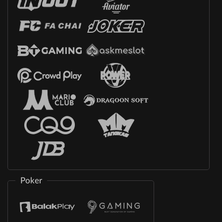
Poker