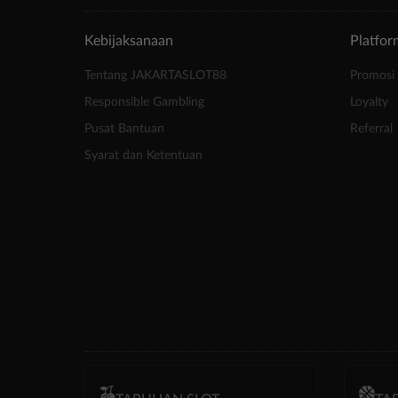
Kebijaksanaan
Platfor
Tentang JAKARTASLOT88
Promosi
Responsible Gambling
Loyalty
Pusat Bantuan
Referral
Syarat dan Ketentuan