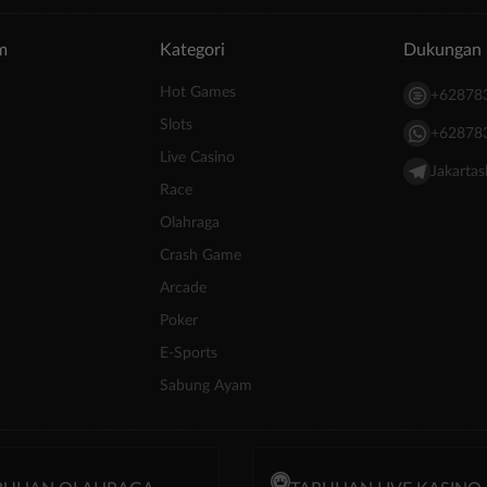
m
Kategori
Dukungan
Hot Games
+62878
Slots
+62878
Live Casino
Jakartas
Race
Olahraga
Crash Game
Arcade
Poker
E-Sports
Sabung Ayam