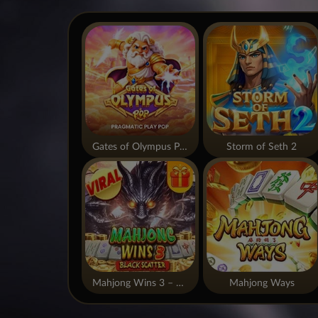
Gates of Olympus POP
Storm of Seth 2
Mahjong Wins 3 – Black Scatter
Mahjong Ways