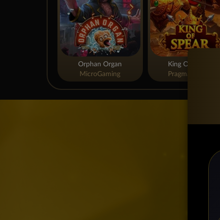
Orphan Organ
King Of Spears
MicroGaming
Pragmatic Play