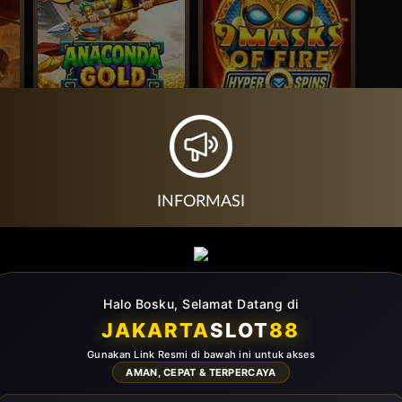
Anaconda Gold
9 Masks of Fire™ HyperSpins™
Pragmatic Play
MicroGaming
INFORMASI
Halo Bosku, Selamat Datang di
JAKARTA
SLOT
88
Gunakan Link Resmi di bawah ini untuk akses
AMAN, CEPAT & TERPERCAYA