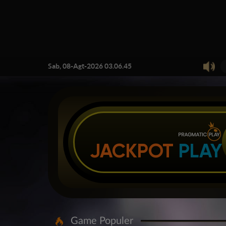
Sab, 08-Agt-2026 03.06.45
Pemeliharaan Terjadwal: PP Virtual Sports pada 30-Jun-2026 dari 15.00.00 samp
JACKPOT
PLAY
Game Populer