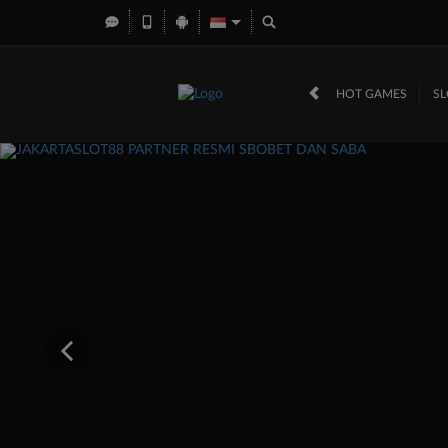
HOT GAMES
S