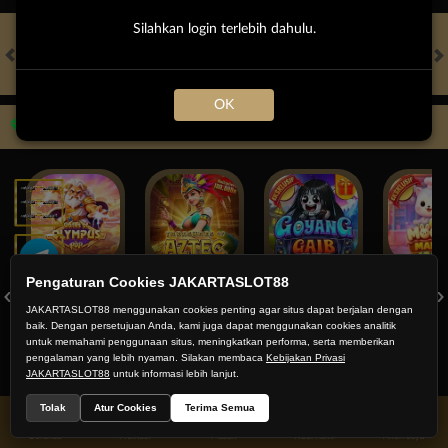
Silahkan login terlebih dahulu.
HOT GAMES
SLOTS
LIVE CASINO
RACE
OLAHRAGA
CRA
OK
Game Populer
GATES OF OLYMPUS POP
TREASURES OF AZTEC
GOYANG GAIB
Pengaturan Cookies JAKARTASLOT88
JAKARTASLOT88 menggunakan cookies penting agar situs dapat berjalan dengan
baik. Dengan persetujuan Anda, kami juga dapat menggunakan cookies analitik
untuk memahami penggunaan situs, meningkatkan performa, serta memberikan
pengalaman yang lebih nyaman. Silakan membaca
Kebijakan Privasi
JAKARTASLOT88
untuk informasi lebih lanjut.
Tolak
Atur Cookies
Terima Semua
MAHJONG WINS 3 – BLACK SCATTER
DJ BOOM BOOM
POKER WIN
Beranda
Promosi
Masuk
Hub. Kami
Akun Saya